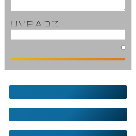
* * * * ****** * ***** *******
* * * * * * * * * * *
* * * * * * * * * * *
* * * * ****** * * * * *
* * * * * * ***** * * *
* * * * * * * * * * *
***** * ****** * * ***** *******