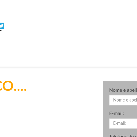
....
Nome e apeli
E-mail:
Telefone de 