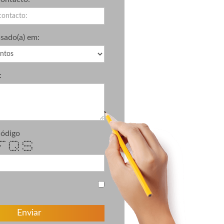
ssado(a) em:
:
código
*** ***** *****
 * * * * *
* * * * *
* * * *****
* * * * *
* * * * *
 **** * *****
Enviar