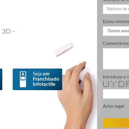
Estou intere
 3D -
Comentários
Seja
um
Introduza o 
Franchisado
* * * * ****** ****
Infotactile
* * * * * *
* * * * * 
* * * * * ***
* * * * * 
* * * * * 
***** * ****** *
Aviso legal