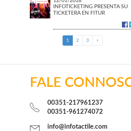
12/01/2018
INFOTICKETING PRESENTA SU
TICKETERA EN FITUR
1
2
3
>
FALE CONNOSCO
00351-217961237
00351-961274072
info@infotactile.com