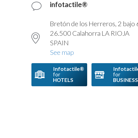
infotactile®
Bretón de los Herreros, 2 bajo 
26.500 Calahorra LA RIOJA
SPAIN
See map
Infotactile®
Infotacti
for
for
HOTELS
BUSINESS