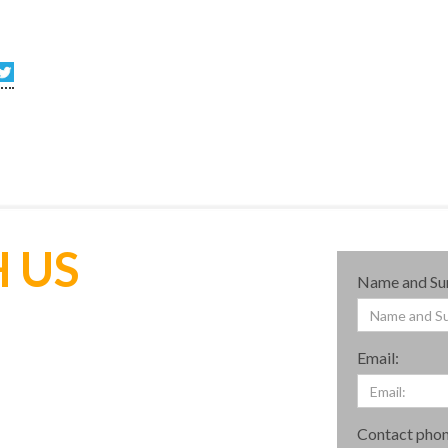
 US
Name and Su
Email:
Contact phon