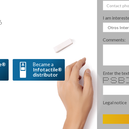
I am intereste
6
Comments:
le®
Became a
Infotactile®
Enter the text
distributor
****** ***** ****** 
* * * * * *
* * * * *
****** ***** *
* * * * 
* * * * * 
* ***** ****** ***
Legal notice