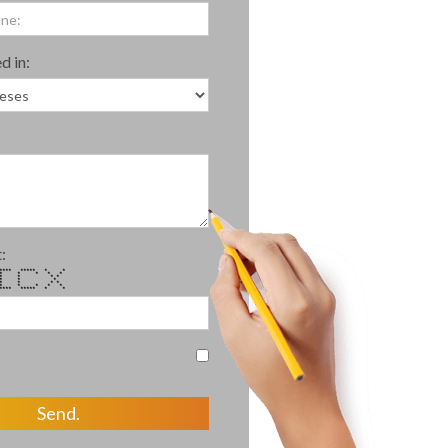
d in:
:
******* ***** * *
 * * * * *
 * * * *
***** * * *
* * * *
* * * * *
**** ***** * *
Send.