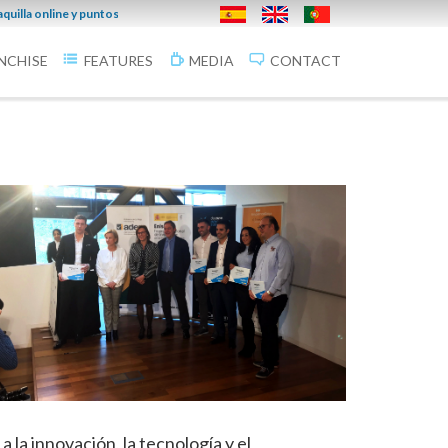
27/02/2019
 online y puntos de venta en la provincia.
Infoticketing Cines
NCHISE
FEATURES
MEDIA
CONTACT
la innovación, la tecnología y el