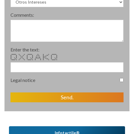
Comments:
Enter the text:
***** * * ***** * * * *****
* * * * * * * * * ** * *
* * * * * * * * * ** * *
* * * * * * * ** * *
* * * * * * * * ***** * ** * * *
* * * * * * * * * ** * *
**** * * * **** * * * * * **** *
Legal notice
Send.
Infotactile®