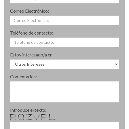
Correo Electrónico:
Teléfono de contacto:
Estoy interesado/a en:
Comentarios:
Introduce el texto:
****** ***** ******* * * ****** *
* * * * * * * * * *
* * * * * * * * * *
****** * * * * * ****** *
* * * * * * * * * *
* * * * * * * * *
* * **** * ******* * * *******