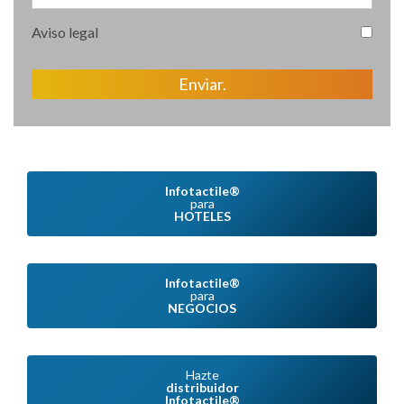
Aviso legal
Enviar.
Infotactile®
para
HOTELES
Infotactile®
para
NEGOCIOS
Hazte
distribuidor
Infotactile®