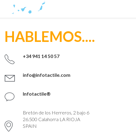
Enrique Soler
Móvil: +34 633383482
cadiz@infotactile.com
HABLEMOS....
CASTELLON
Juan Beltrán
Móvil +34 677 300 132
+34 941 14 50 57
juan@infotactile.com
info@infotactile.com
CÓRDOBA
Pedro Pareja Perez
Infotactile®
651929075 - 955135561
cordoba1@infotactile.com
41500 - Alcalá de Guadaira -
Bretón de los Herreros, 2 bajo 6
26.500 Calahorra LA RIOJA
SPAIN
FUERTEVENTURA