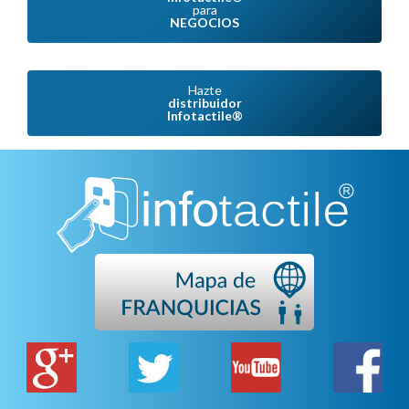
Juan Beltrán
para
Móvil +34 677 300 132
NEGOCIOS
juan@infotactile.com
C/ Bretón de los Herreros 2, bajo 6
26500 - Calahorra – La Rioja -
Hazte
distribuidor
Infotactile®
MADRID
Juan Beltrán
Móvil: +34 677 300 132
juan@infotactile.com
MADRID
Edurne Izquierdo
Móvil: +34 687960210
madrid3@infotactile.com
MÁLAGA