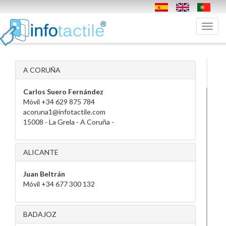
Toggl
navig
A CORUÑA
Carlos Suero Fernández
Móvil +34 629 875 784
acoruna1@infotactile.com
15008 - La Grela - A Coruña -
ALICANTE
Juan Beltrán
Móvil +34 677 300 132
BADAJOZ