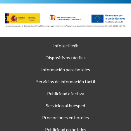
Juan Beltrán
Móvil +34 677 300 132
juan@infotactile.com
MURCIA
Infotactile®
Pedro Martinez
Móvil: +34 722821114
Dispositivos táctiles
Información para hoteles
OVIEDO
Servicios de información táctil
Jonás Gallego Álvarez
Móvil +34 637 877 444
Publicidad efectiva
oviedo1@infotactile.com
33314 - Quintueles – Villaviciosa - Asturias -
Servicios al huésped
Promociones en hoteles
PAMPLONA
Publicidad en hoteles