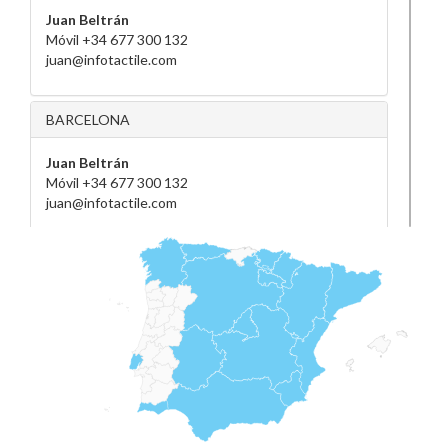
Juan Beltrán
Móvil +34 677 300 132
juan@infotactile.com
BARCELONA
Juan Beltrán
Móvil +34 677 300 132
juan@infotactile.com
BILBAO
Beatriz Martínez de Albeniz
Móvil +34 609 725 768
bilbao1@infotactile.com
20560 - Oñati - Gipuzkoa -
CÁDIZ