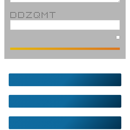
****** ****** ******* ***** * * *******
* * * * * * * ** ** *
* * * * * * * * * * * *
* * * * * * * * * * *
* * * * * * * * * * *
* * * * * * * * * *
****** ****** ******* **** * * * *