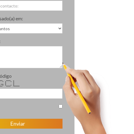
sado(a) em:
:
código
 ***** ***** *
 * * * * *
* * * *
 * * *
* * *** * *
 * * * * *
** ***** *******
Enviar