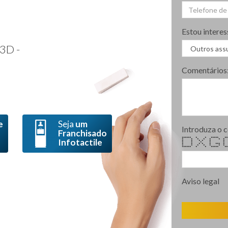
Estou interes
3D -
Comentários
e
Seja
um
Introduza o 
Franchisado
****** * * *****
Infotactile
* * * * * *
* * * * 
* * * *
* * * * * **
* * * * * *
****** * * ***** ***
Aviso legal