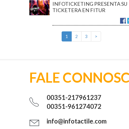
INFOTICKETING PRESENTA SU
TICKETERA EN FITUR
1
2
3
>
FALE CONNOSCO
00351-217961237
00351-961274072
info@infotactile.com