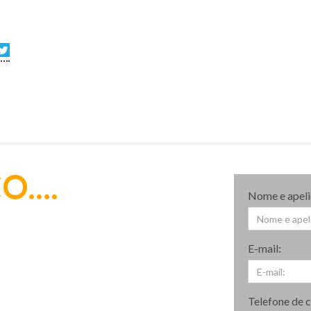
....
Nome e apeli
E-mail:
Telefone de 