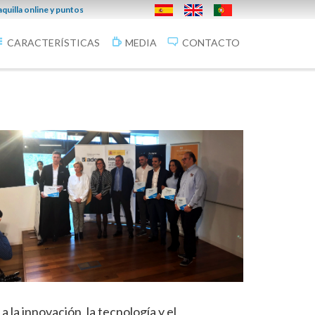
27/02/2019
 online y puntos de venta en la provincia.
Infoticketing Cine
CARACTERÍSTICAS
MEDIA
CONTACTO
la innovación, la tecnología y el