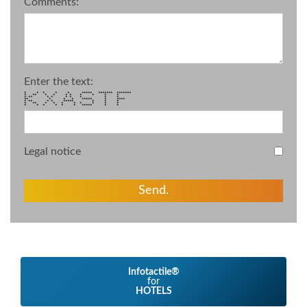
Comments:
Enter the text:
* * * * * ***** ******* *******
* ** * * * * * * * *
* ** * * * * * * *
** * * * ***** * ****
* ** * * ***** * * *
* ** * * * * * * * *
* * * * * * ***** * *
Legal notice
Send.
Infotactile®
for
HOTELS