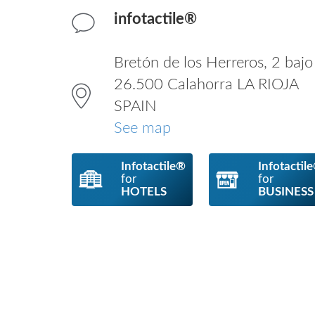
infotactile®
Bretón de los Herreros, 2 bajo
26.500 Calahorra LA RIOJA
SPAIN
See map
Infotactile®
Infotactil
for
for
HOTELS
BUSINESS