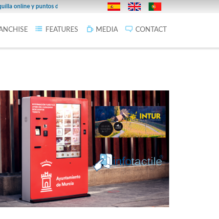
27/02/2019
online y puntos de venta en la provincia.
Infoticketing Cines F
ANCHISE
FEATURES
MEDIA
CONTACT