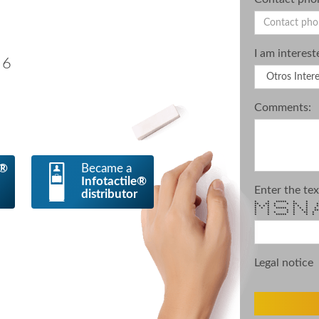
I am interest
 6
Comments:
e®
Became a
Infotactile®
Enter the tex
distributor
* * ***** * * *
** ** * * ** *
* * * * * * * 
* * * ***** * * 
* * * * * * ***
* * * * * ** 
* * ***** * * *
Legal notice