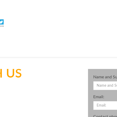
 US
Name and Su
Email:
Contact pho