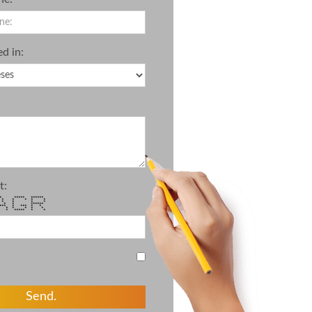
ed in:
t:
 ***** ******
 * * * * * *
* * * * * *
* * * * ******
** * *** * *
* * * * * *
 * ***** * *
Send.