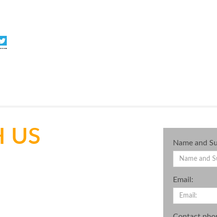
 US
Name and Su
Email:
Contact pho