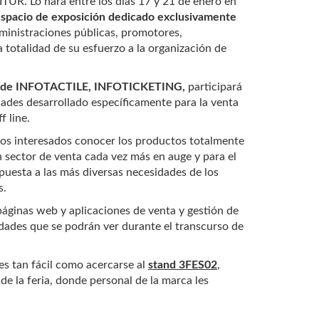
TUR. Lo hará entre los días 17 y 21 de enero en
espacio de exposición dedicado exclusivamente
dministraciones públicas, promotores,
 totalidad de su esfuerzo a la organización de
de INFOTACTILE
, INFOTICKETING,
participará
dades desarrollado específicamente para la venta
f line.
los interesados conocer los productos totalmente
 sector de venta cada vez más en auge y para el
puesta a las más diversas necesidades de los
s.
, páginas web y aplicaciones de venta y gestión de
dades que se podrán ver durante el transcurso de
s tan fácil como acercarse al
stand 3FES02
,
de la feria, donde personal de la marca les