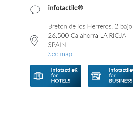
infotactile®
Bretón de los Herreros, 2 bajo
26.500 Calahorra LA RIOJA
SPAIN
See map
Infotactile®
Infotactil
for
for
HOTELS
BUSINESS