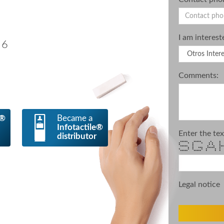
I am interest
 6
Comments:
e®
Became a
Infotactile®
Enter the tex
distributor
***** ***** * *
* * * * * * 
* * * * *
***** * * * ***
* * *** ****
* * * * * * 
***** ***** * * 
Legal notice