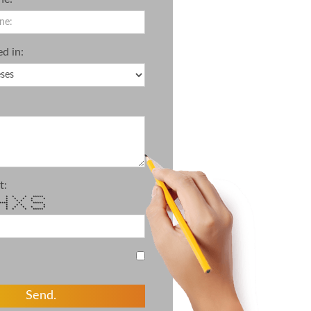
ed in:
t:
 * * * *****
* * * * * *
 * * * *
**** * *****
* * * * * *
* * * * * *
* * * * *****
Send.