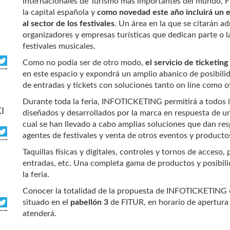
internacionales de Turismo más importantes del mundo, FI
la capital española y
como novedad este año incluirá un 
al sector de los festivales
. Un área en la que se citarán a
organizadores y empresas turísticas que dedican parte o la
festivales musicales.
Como no podía ser de otro modo,
el servicio de ticketing
en este espacio y expondrá un amplio abanico de posibili
de entradas y tickets con soluciones tanto on line como of
Durante toda la feria, INFOTICKETING permitirá a todos 
I
diseñados y desarrollados por la marca en respuesta de un
cual se han llevado a cabo amplias soluciones que dan res
agentes de festivales y venta de otros eventos y producto
Taquillas físicas y digitales, controles y tornos de acceso
entradas, etc. Una completa gama de productos y posibili
la feria.
Conocer la totalidad de la propuesta de INFOTICKETING e
situado en el
pabellón 3
de FITUR, en horario de apertura 
atenderá.