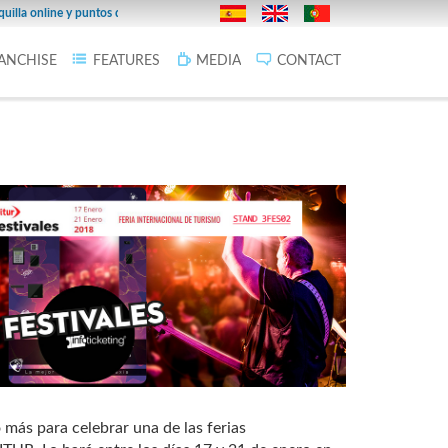
27/02/2019
online y puntos de venta en la provincia.
Infoticketing Cines F
ANCHISE
FEATURES
MEDIA
CONTACT
 más para celebrar una de las ferias