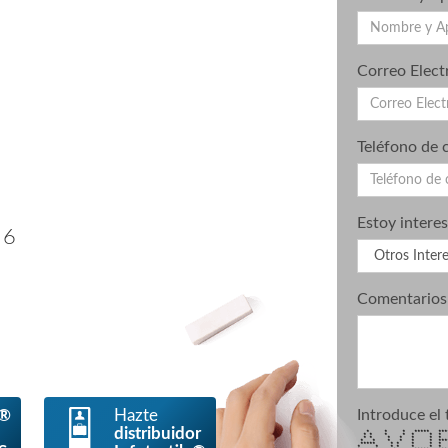
Correo Elect
Teléfono de 
Estoy intere
 6
Comentarios
e®
Hazte
Introduce el 
distribuidor
* * * ***** ****** 
* * * * * 
* * * * * 
* * * * * * ***
***** * * *
* * * * * 