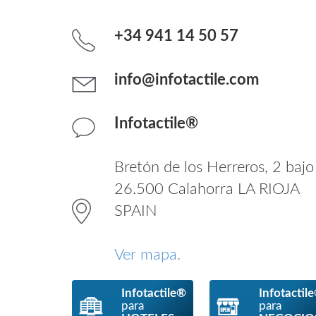
+34 941 14 50 57
info@infotactile.com
Infotactile®
Bretón de los Herreros, 2 bajo
26.500 Calahorra LA RIOJA
SPAIN
Ver mapa.
Infotactile®
Infotactil
para
para