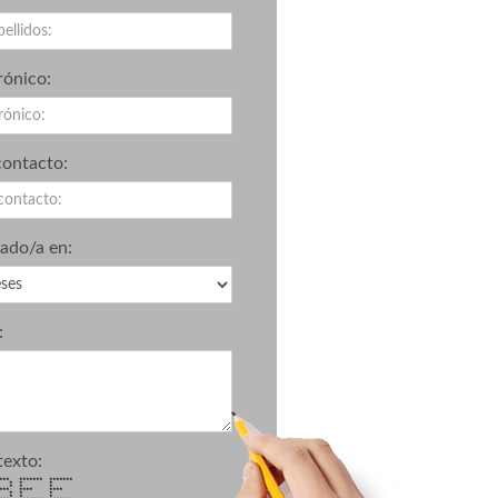
rónico:
contacto:
sado/a en:
:
texto:
******* *******
* * * * *
* * * * *
*** **** ****
 * * * * *
* * * * *