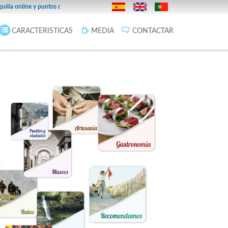
27/02/2019
online y puntos de venta en la provincia.
Infoticketing Cines F
CARACTERISTICAS
MEDIA
CONTACTAR