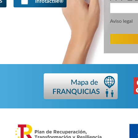
S
Infotactile®
* * * ***** ****** 
Aviso legal