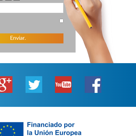
******* *******
Enviar.