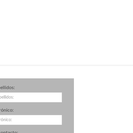
llidos:
rónico:
contacto: