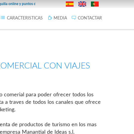
27/02/2019
online y puntos de venta en la provincia.
Infoticketing Cines F
CARACTERISTICAS
MEDIA
CONTACTAR
COMERCIAL CON VIAJES
do comerial para poder ofrecer todos los
ta a traves de todos los canales que ofrece
keting.
venta de productos de turismo en los mas
empresa Manantial de Ideas s.l.