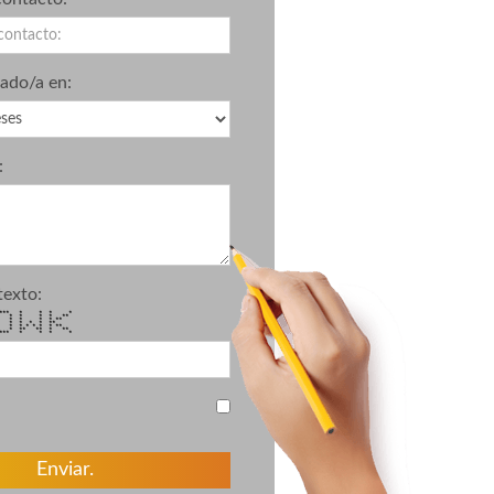
sado/a en:
:
texto:
*** * * * *
 * * * * **
* * * * **
* * * * **
* * * * * **
* ** ** * **
***** * * * *
Enviar.