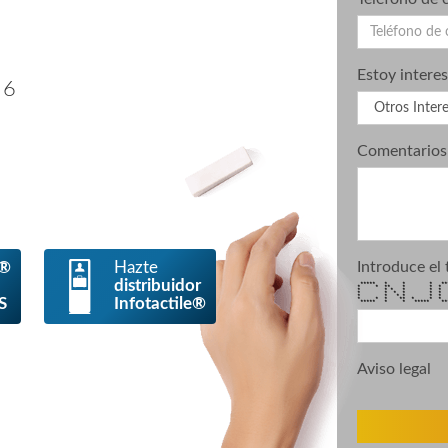
Estoy intere
 6
Comentarios
e®
Hazte
Introduce el 
distribuidor
***** * * * **
* * ** * * *
* * * * * * 
* * * * * * 
* * * * * * * 
S
Infotactile®
* * * ** * * * 
***** * * ***** 
Aviso legal