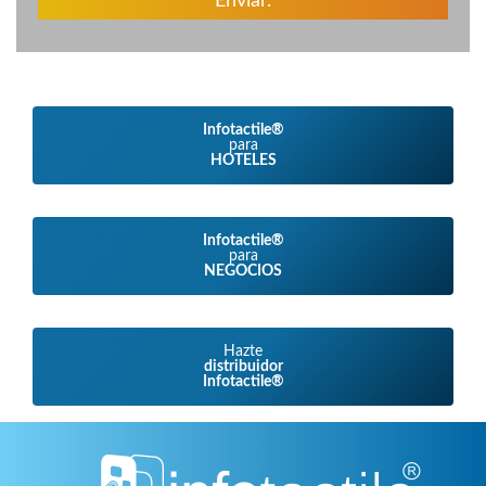
Enviar.
Infotactile®
para
HOTELES
Infotactile®
para
NEGOCIOS
Hazte
distribuidor
Infotactile®