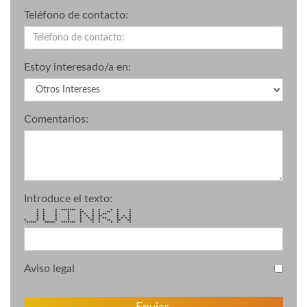
Teléfono de contacto:
Estoy interesado/a en:
Comentarios:
Introduce el texto:
* * * ******* * * * * * *
* * * * ** * * ** * *
* * * * * * * * ** * *
* * * * * * * ** * * *
* * * * * * * * ** * * * *
* * * * * * ** * ** ** **
***** ***** ******* * * * * * *
Aviso legal