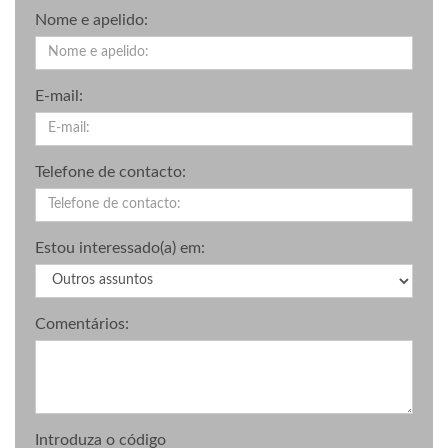
Nome e apelido:
E-mail:
Telefone de contacto:
Estou interessado(a) em:
Comentários:
Introduza o código