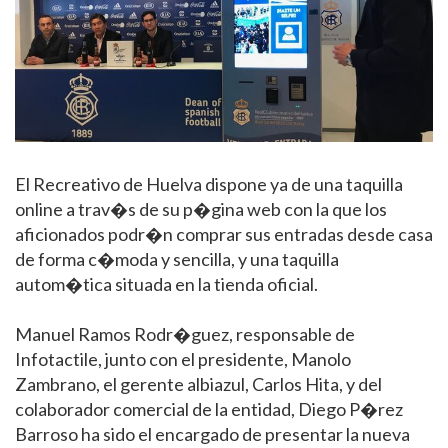
16/11/2017
INFOTACTILE EXPONE EN LA
PRINCIPAL FERIA TURÍSTICA DE
CANARIAS
El Recreativo de Huelva dispone ya de una taquilla
online a trav�s de su p�gina web con la que los
10/11/2017
aficionados podr�n comprar sus entradas desde casa
INFOTACTILE EXPONE EN EL
de forma c�moda y sencilla, y una taquilla
PRIMER MERCADO DE LAS ARTES
autom�tica situada en la tienda oficial.
DE NAVARRA
Manuel Ramos Rodr�guez, responsable de
Infotactile, junto con el presidente, Manolo
06/07/2017
EL TURISMO DE ALTAFULLA Y SALOU
Zambrano, el gerente albiazul, Carlos Hita, y del
YA PUEDE CONSULTARSE A PIE DE
colaborador comercial de la entidad, Diego P�rez
CALLE
Barroso ha sido el encargado de presentar la nueva