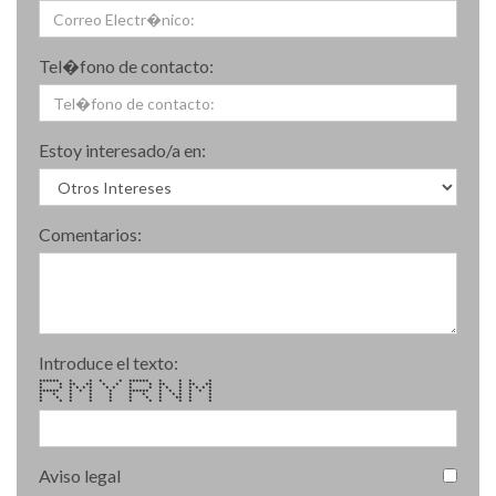
CONGRESO DE HOTELEROS
ESPAÑOLES
Tel�fono de contacto:
16/11/2016
LA FERIA DE LA INNOVACIÓN Y LAS
Estoy interesado/a en:
NUEVAS TECNOLOGÍAS DE SEVILLA
CUENTA CON INFOTACTILE
Comentarios:
08/11/2016
INFOTACTILE MUESTRA SU
NEGOCIO DE TICKETING EN
MERCARTES 2016
Introduce el texto:
****** * * * * ****** * * * *
* * ** ** * * * * ** * ** **
* * * * * * * * * * * * * * * * *
****** * * * * ****** * * * * * *
* * * * * * * * * * * *
* * * * * * * * ** * *
* * * * * * * * * * *
14/10/2016
SIF VALENCIA CONTARÁ CON LA
PRESENCIA DE INFOTACTILE
Aviso legal