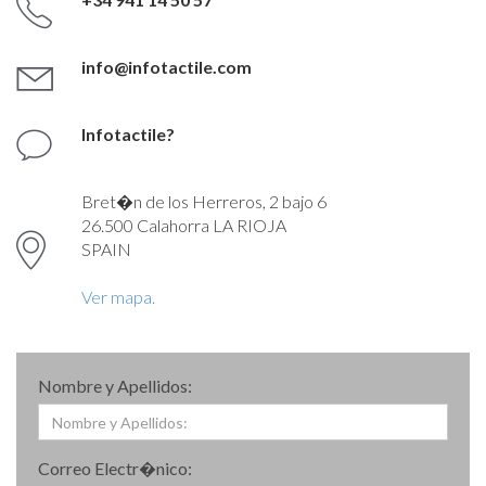
13/01/2017
INFOTACTILE PRESENTA
NOVEDADES PARA TURISMO Y
info@infotactile.com
TICKETING EN FITUR
Infotactile?
12/01/2017
INFOTACTILE INSTALA SU PRIMER
Bret�n de los Herreros, 2 bajo 6
DISPOSITIVO DE EXTERIOR EN
26.500 Calahorra LA RIOJA
CALAHORRA
SPAIN
Ver mapa.
23/12/2016
CÓRDOBA YA TIENE 6
DISPOSITIVOS INFOTACTILE EN
HOTELES
Nombre y Apellidos:
17/11/2016
Correo Electr�nico:
INFOTACTILE PARTICIPA EN EL