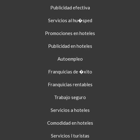
INFOTACTILE PARTICIPARÁ EN
Publicidad efectiva
EXPOFRANQUICIA 2016
Servicios al hu�sped
Promociones en hoteles
11/04/2016
INFOTACTILE DISPONIBLE EN LAS
Publicidad en hoteles
OFICINAS DE TURISMO DE
ALMONTE, EL ROCÍO Y
Autoempleo
MATALASCAÑAS
Franquicias de �xito
08/03/2016
Franquicias rentables
FRANQUISHOP ZARAGOZA, NUEVA
OPORTUNIDAD PARA CONOCER
Trabajo seguro
INFOTACTILE
Servicios a hoteles
05/02/2016
Comodidad en hoteles
INFOTACTILE EXPONE EN
FRANQUISHOP SEVILLA
Servicios l turistas