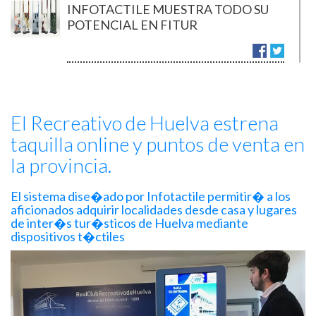
INFOTACTILE MUESTRA TODO SU
POTENCIAL EN FITUR
12/01/2018
INFOTICKETING PRESENTA SU
El Recreativo de Huelva estrena
TICKETERA EN FITUR
taquilla online y puntos de venta en
la provincia.
22/11/2017
El sistema dise�ado por Infotactile permitir� a los
OSUNA ESTRENA APLICACIÓN
aficionados adquirir localidades desde casa y lugares
MÓVIL TURÍSTICA DESARROLLADA
de inter�s tur�sticos de Huelva mediante
POR INFOTACTILE
dispositivos t�ctiles
17/11/2017
INFOTACTILE EXPONE EN INTUR
POR SEGUNDO AÑO CONSECUTIVO