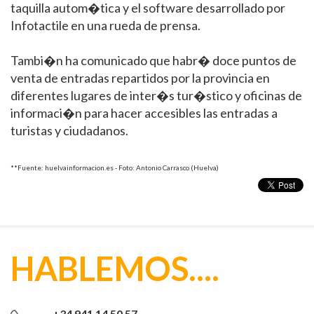
taquilla autom�tica y el software desarrollado por
Infotactile en una rueda de prensa.
12/04/2017
INFOTACTILE ACUDE A
Tambi�n ha comunicado que habr� doce puntos de
EXPOFRANQUICIA CON MÚLTIPLES
venta de entradas repartidos por la provincia en
LÍNEAS DE NEGOCIO
diferentes lugares de inter�s tur�stico y oficinas de
informaci�n para hacer accesibles las entradas a
22/03/2017
turistas y ciudadanos.
INFOTACTILE participa na Feira de
Empreendedorismo e Franchising de
**Fuente: huelvainformacion.es - Foto: Antonio Carrasco (Huelva)
Lisboa
21/03/2017
INFOTACTILE participa en la Feria de
Empreendedorismo e Franchising de
HABLEMOS....
Lisboa
+34 941 14 50 57